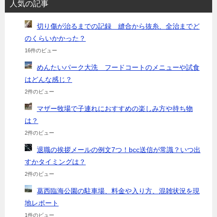
人気の記事
切り傷が治るまでの記録 縫合から抜糸、全治までど
のくらいかかった？
16件のビュー
めんたいパーク大洗 フードコートのメニューや試食
はどんな感じ？
2件のビュー
マザー牧場で子連れにおすすめの楽しみ方や持ち物
は？
2件のビュー
退職の挨拶メールの例文7つ！bcc送信が常識？いつ出
すかタイミングは？
2件のビュー
葛西臨海公園の駐車場、料金や入り方、混雑状況を現
地レポート
1件のビュー