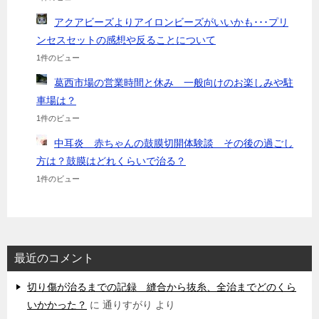
アクアビーズよりアイロンビーズがいいかも･･･プリ
ンセスセットの感想や反ることについて
1件のビュー
葛西市場の営業時間と休み 一般向けのお楽しみや駐
車場は？
1件のビュー
中耳炎 赤ちゃんの鼓膜切開体験談 その後の過ごし
方は？鼓膜はどれくらいで治る？
1件のビュー
最近のコメント
切り傷が治るまでの記録 縫合から抜糸、全治までどのくら
いかかった？
に
通りすがり
より