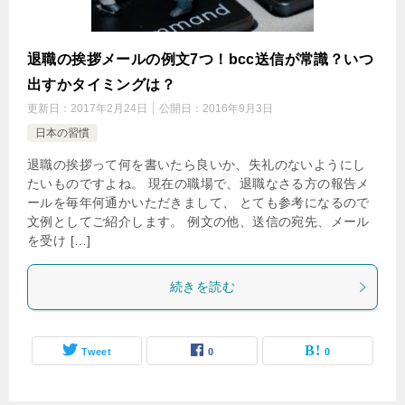
退職の挨拶メールの例文7つ！bcc送信が常識？いつ
出すかタイミングは？
更新日：
2017年2月24日
公開日：
2016年9月3日
日本の習慣
退職の挨拶って何を書いたら良いか、失礼のないようにし
たいものですよね。 現在の職場で、退職なさる方の報告メ
ールを毎年何通かいただきまして、 とても参考になるので
文例としてご紹介します。 例文の他、送信の宛先、メール
を受け […]
続きを読む
Tweet
0
0