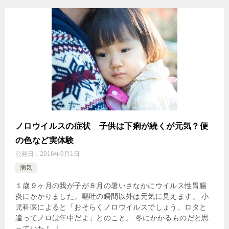
ノロウイルスの症状 子供は下痢が続くが元気？便
の色など実体験
公開日：
2016年9月1日
病気
１歳９ヶ月の我が子が８月の暑いさなかにウイルス性胃腸
炎にかかりました。嘔吐の瞬間以外は元気に見えます。 小
児科医によると「おそらくノロウイルスでしょう、ロタと
違ってノロは年中だよ」とのこと。 冬にかかるものだと思
っていた […]