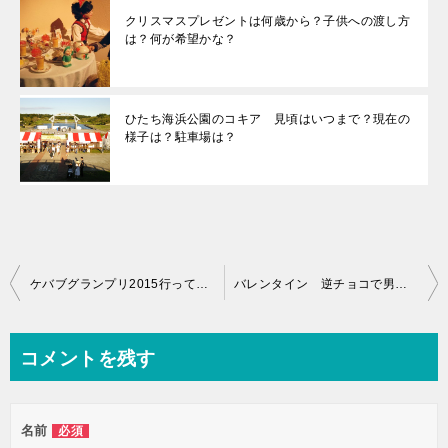
クリスマスプレゼントは何歳から？子供への渡し方
は？何が希望かな？
ひたち海浜公園のコキア 見頃はいつまで？現在の
様子は？駐車場は？
投
ケバブグランプリ2015行ってきた ケバブの値段やおすすめ、雰囲気は？
バレンタイン 逆チョコで男から告白？渡し方やサプライズは？
稿
ナ
コメントを残す
ビ
ゲ
名前
必須
ー