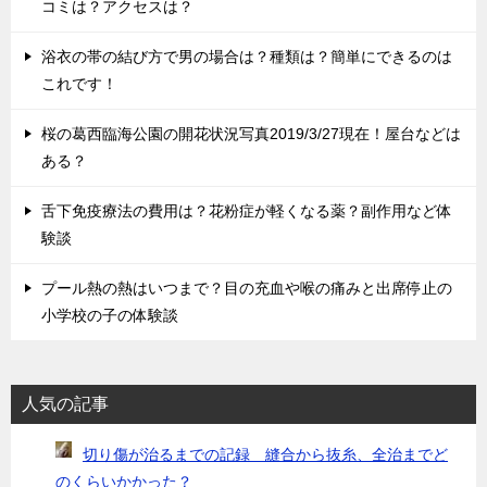
コミは？アクセスは？
浴衣の帯の結び方で男の場合は？種類は？簡単にできるのは
これです！
桜の葛西臨海公園の開花状況写真2019/3/27現在！屋台などは
ある？
舌下免疫療法の費用は？花粉症が軽くなる薬？副作用など体
験談
プール熱の熱はいつまで？目の充血や喉の痛みと出席停止の
小学校の子の体験談
人気の記事
切り傷が治るまでの記録 縫合から抜糸、全治までど
のくらいかかった？