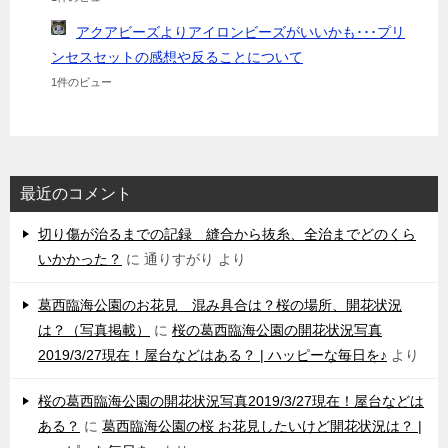
アクアビーズよりアイロンビーズがいいかも･･･プリ
ンセスセットの感想や反ることについて
1件のビュー
最近のコメント
切り傷が治るまでの記録 縫合から抜糸、全治までどのくら
いかかった？
に
通りすがり
より
葛西臨海公園のお花見 混み具合は？桜の場所、開花状況
は？（写真掲載）
に
桜の葛西臨海公園の開花状況写真
2019/3/27現在！屋台などはある？ | ハッピーな毎日を♪
より
桜の葛西臨海公園の開花状況写真2019/3/27現在！屋台などは
ある？
に
葛西臨海公園の桜 お花見したいけど開花状況は？ |