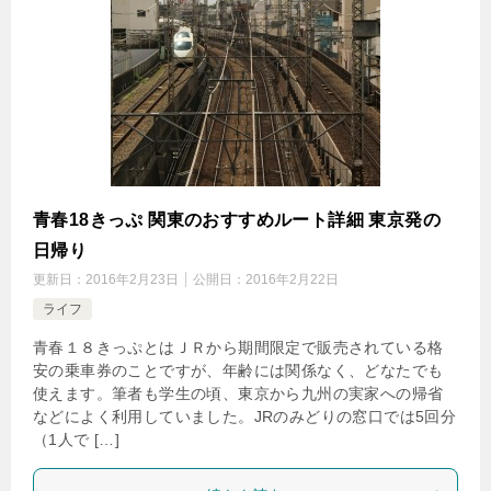
青春18きっぷ 関東のおすすめルート詳細 東京発の
日帰り
更新日：
2016年2月23日
公開日：
2016年2月22日
ライフ
青春１８きっぷとはＪＲから期間限定で販売されている格
安の乗車券のことですが、年齢には関係なく、どなたでも
使えます。筆者も学生の頃、東京から九州の実家への帰省
などによく利用していました。JRのみどりの窓口では5回分
（1人で […]