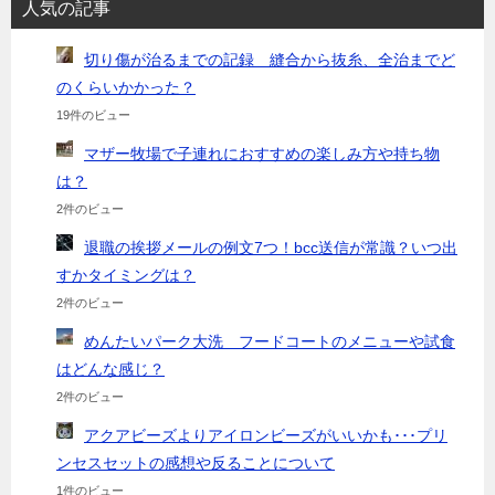
人気の記事
切り傷が治るまでの記録 縫合から抜糸、全治までど
のくらいかかった？
19件のビュー
マザー牧場で子連れにおすすめの楽しみ方や持ち物
は？
2件のビュー
退職の挨拶メールの例文7つ！bcc送信が常識？いつ出
すかタイミングは？
2件のビュー
めんたいパーク大洗 フードコートのメニューや試食
はどんな感じ？
2件のビュー
アクアビーズよりアイロンビーズがいいかも･･･プリ
ンセスセットの感想や反ることについて
1件のビュー