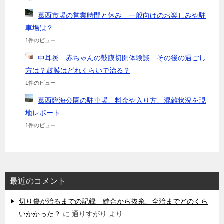
葛西市場の営業時間と休み 一般向けのお楽しみや駐
車場は？
1件のビュー
中耳炎 赤ちゃんの鼓膜切開体験談 その後の過ごし
方は？鼓膜はどれくらいで治る？
1件のビュー
葛西臨海公園の駐車場、料金や入り方、混雑状況を現
地レポート
1件のビュー
最近のコメント
切り傷が治るまでの記録 縫合から抜糸、全治までどのくら
いかかった？
に
通りすがり
より