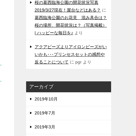
桜の葛西臨海公園の開花状況写真
2019/3/27現在！屋台などはある？
に
葛西臨海公園のお花見 混み具合は？
桜の場所、開花状況は？（写真掲載）
| ハッピーな毎日を♪
より
アクアビーズよりアイロンビーズがい
いかも･･･プリンセスセットの感想や
反ることについて
に
pgr
より
アーカイブ
2019年10月
2019年7月
2019年3月