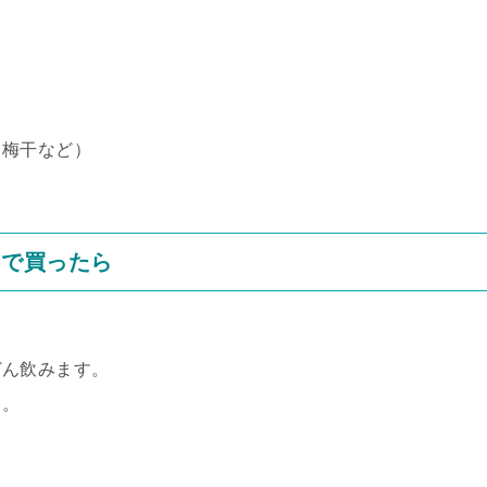
。梅干など）
ニで買ったら
どん飲みます。
う。
。