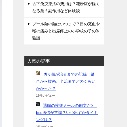
舌下免疫療法の費用は？花粉症が軽く
なる薬？副作用など体験談
プール熱の熱はいつまで？目の充血や
喉の痛みと出席停止の小学校の子の体
験談
人気の記事
切り傷が治るまでの記録 縫
合から抜糸、全治までどのくらい
かかった？
18件のビュー
退職の挨拶メールの例文7つ！
bcc送信が常識？いつ出すかタイミ
ングは？
2件のビュー