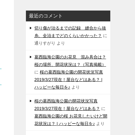
最近のコメント
切り傷が治るまでの記録 縫合から抜
糸、全治までどのくらいかかった？
に
通りすがり
より
葛西臨海公園のお花見 混み具合は？
桜の場所、開花状況は？（写真掲載）
に
桜の葛西臨海公園の開花状況写真
2019/3/27現在！屋台などはある？ |
ハッピーな毎日を♪
より
桜の葛西臨海公園の開花状況写真
2019/3/27現在！屋台などはある？
に
葛西臨海公園の桜 お花見したいけど開
花状況は？ | ハッピーな毎日を♪
より