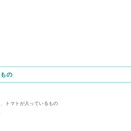
るもの
ス、トマトが入っているもの
料