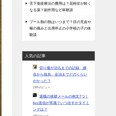
舌下免疫療法の費用は？花粉症が軽く
なる薬？副作用など体験談
プール熱の熱はいつまで？目の充血や
喉の痛みと出席停止の小学校の子の体
験談
人気の記事
切り傷が治るまでの記録 縫
合から抜糸、全治までどのくらい
かかった？
19件のビュー
退職の挨拶メールの例文7つ！
bcc送信が常識？いつ出すかタイミ
ングは？
2件のビュー