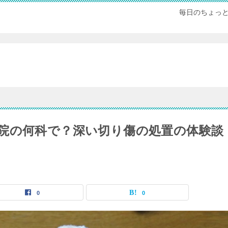
毎日のちょっ
院の何科で？深い切り傷の処置の体験談
0
0