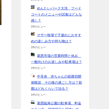
めんたいパーク大洗 フード
コートのメニューや試食はどんな
感じ？
2件のビュー
マザー牧場で子連れにおすす
めの楽しみ方や持ち物は？
2件のビュー
葛西市場の営業時間と休み
一般向けのお楽しみや駐車場は？
1件のビュー
中耳炎 赤ちゃんの鼓膜切開
体験談 その後の過ごし方は？鼓
膜はどれくらいで治る？
1件のビュー
葛西臨海公園の駐車場、料金