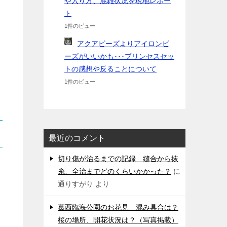
や入り方、混雑状況を現地レポー
ト
1件のビュー
アクアビーズよりアイロンビ
ーズがいいかも･･･プリンセスセッ
トの感想や反ることについて
1件のビュー
最近のコメント
切り傷が治るまでの記録 縫合から抜
糸、全治までどのくらいかかった？
に
通りすがり
より
葛西臨海公園のお花見 混み具合は？
桜の場所、開花状況は？（写真掲載）