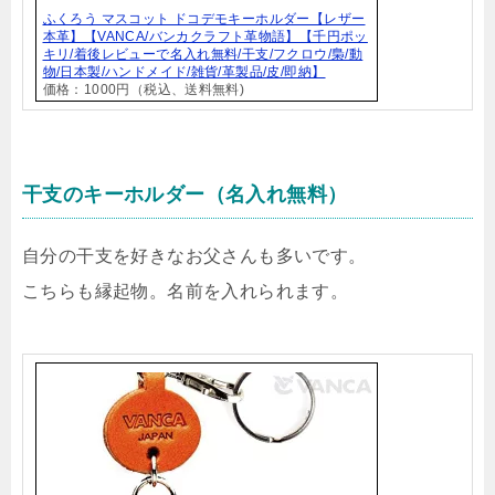
ふくろう マスコット ドコデモキーホルダー【レザー
本革】【VANCA/バンカクラフト革物語】【千円ポッ
キリ/着後レビューで名入れ無料/干支/フクロウ/梟/動
物/日本製/ハンドメイド/雑貨/革製品/皮/即納】
価格：1000円（税込、送料無料)
干支のキーホルダー（名入れ無料）
自分の干支を好きなお父さんも多いです。
こちらも縁起物。名前を入れられます。