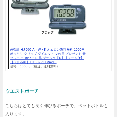
歩数計 HJ-005 A・W・K オムロン送料無料 1000円
ポッキリ クリップ ダイエット 父の日 プレゼント 青
ブルー 白 ホワイト 黒 ブラック【D】【メール便】
【代引不可】 HL532P11May13
価格：1000円（税込、送料無料)
ウエストポーチ
こちらはとても良く伸びるポーチで、ペットボトルも
入ります。