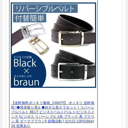
【送料無料ポッキリ価格_1000円】 ポッキリ 送料無
料 ]◆簡単取り替え◆好きな長さでカット！リバーシ
ブルベルト BELT ビジネスベルト/ベルト/ビジネスメ
ンズ [ビジネス リバーシブル 2色 ブラック 黒 ブラウ
ン 茶 ダークブラウン][ 就職活動 ] 父の日 10P01May
16 在庫あり