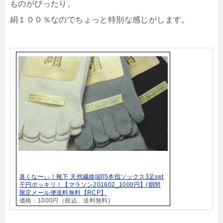
ものがぴったり。
絹１００％なのでちょっと特別な感じがします。
臭くな〜ぃ！靴下 天然繊維[絹]5本指ソックス3足set
千円ポッキリ！【マラソン201602_1000円】(期間
限定メール便送料無料【RCP】
価格：1000円（税込、送料無料)