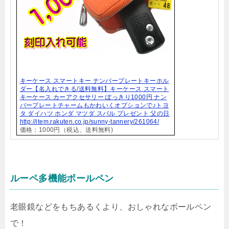
キーケース スマートキー ナンバープレートキーホル
ダー【名入れできる/送料無料】キーケース スマート
キーケース カーアクセサリー ぽっきり1000円 ナン
バープレートチャームもかわいくオプションで♪トヨ
タ ダイハツ ホンダ マツダ スバル プレゼント 父の日
http://item.rakuten.co.jp/sunny-tannery/261064/
価格：1000円（税込、送料無料)
ルーペ多機能ボールペン
老眼鏡などをもちあるくより、おしゃれなボールペン
で！