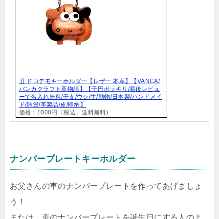
丑 ドコデモキーホルダー【レザー 本革】【VANCA/
バンカクラフト革物語】【千円ポッキリ/着後レビュ
ーで名入れ無料/干支/ウシ/牛/動物/日本製/ハンドメイ
ド/雑貨/革製品/皮/即納】
価格：1000円（税込、送料無料)
ナンバープレートキーホルダー
お父さんの車のナンバープレートを作ってあげましょ
う！
または、車のナンバープレートを誕生日にする人のよ