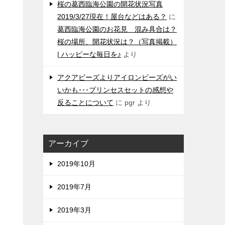
桜の葛西臨海公園の開花状況写真
2019/3/27現在！屋台などはある？
に
葛西臨海公園のお花見 混み具合は？
桜の場所、開花状況は？（写真掲載）
| ハッピーな毎日を♪
より
アクアビーズよりアイロンビーズがい
いかも･･･プリンセスセットの感想や
反ることについて
に
pgr
より
アーカイブ
2019年10月
2019年7月
2019年3月