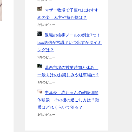
マザー牧場で子連れにおすす
めの楽しみ方や持ち物は？
2件のビュー
退職の挨拶メールの例文7つ！
bcc送信が常識？いつ出すかタイミ
ングは？
2件のビュー
葛西市場の営業時間と休み
一般向けのお楽しみや駐車場は？
1件のビュー
中耳炎 赤ちゃんの鼓膜切開
体験談 その後の過ごし方は？鼓
膜はどれくらいで治る？
1件のビュー