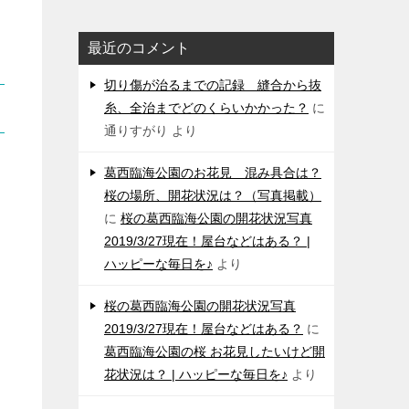
最近のコメント
切り傷が治るまでの記録 縫合から抜
糸、全治までどのくらいかかった？
に
通りすがり
より
葛西臨海公園のお花見 混み具合は？
桜の場所、開花状況は？（写真掲載）
に
桜の葛西臨海公園の開花状況写真
2019/3/27現在！屋台などはある？ |
ハッピーな毎日を♪
より
桜の葛西臨海公園の開花状況写真
2019/3/27現在！屋台などはある？
に
葛西臨海公園の桜 お花見したいけど開
花状況は？ | ハッピーな毎日を♪
より