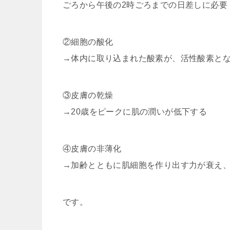
ごろから午後の2時ごろまでの日差しに必要
②細胞の酸化
→体内に取り込まれた酸素が、活性酸素と
③皮膚の乾燥
→20歳をピークに肌の潤いが低下する
④皮膚の非薄化
→加齢とともに肌細胞を作り出す力が衰え
です。