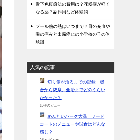
舌下免疫療法の費用は？花粉症が軽く
なる薬？副作用など体験談
プール熱の熱はいつまで？目の充血や
喉の痛みと出席停止の小学校の子の体
験談
人気の記事
切り傷が治るまでの記録 縫
合から抜糸、全治までどのくらい
かかった？
18件のビュー
めんたいパーク大洗 フード
コートのメニューや試食はどんな
感じ？
2件のビュー