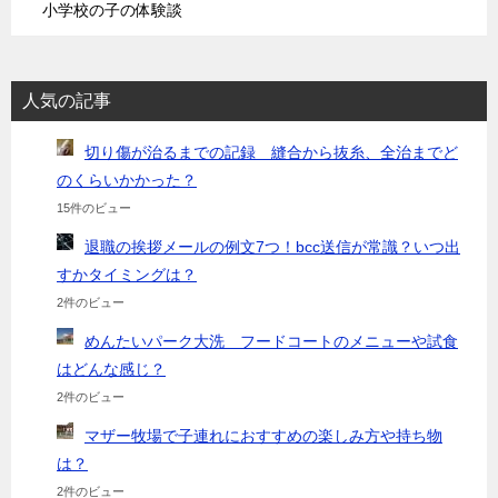
小学校の子の体験談
人気の記事
切り傷が治るまでの記録 縫合から抜糸、全治までど
のくらいかかった？
15件のビュー
退職の挨拶メールの例文7つ！bcc送信が常識？いつ出
すかタイミングは？
2件のビュー
めんたいパーク大洗 フードコートのメニューや試食
はどんな感じ？
2件のビュー
マザー牧場で子連れにおすすめの楽しみ方や持ち物
は？
2件のビュー