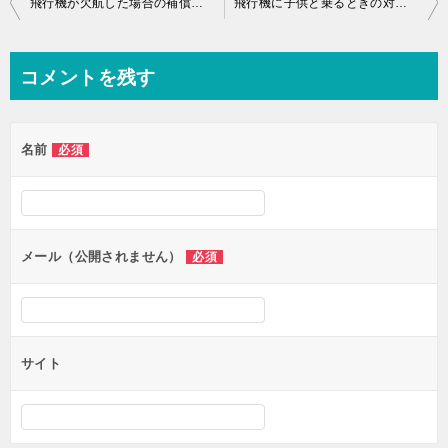
飛行機が欠航した場合の補償は？天候、機材トラブルが原因の対応は？
飛行機に子供と乗るときの対策は？おもちゃがもらえる♪飴は準備する？
稿
ナ
コメントを残す
ビ
ゲ
名前
必須
ー
シ
ョ
ン
メール（公開されません）
必須
サイト