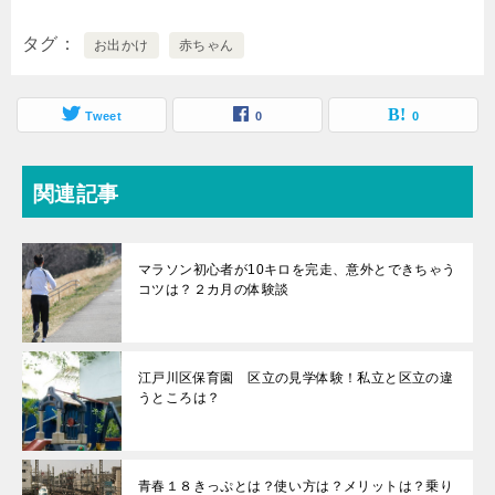
タグ
お出かけ
赤ちゃん
Tweet
0
0
関連記事
マラソン初心者が10キロを完走、意外とできちゃう
コツは？２カ月の体験談
江戸川区保育園 区立の見学体験！私立と区立の違
うところは？
青春１８きっぷとは？使い方は？メリットは？乗り