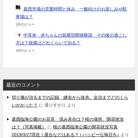
葛西市場の営業時間と休み 一般向けのお楽しみや駐
車場は？
1件のビュー
中耳炎 赤ちゃんの鼓膜切開体験談 その後の過ごし
方は？鼓膜はどれくらいで治る？
1件のビュー
最近のコメント
切り傷が治るまでの記録 縫合から抜糸、全治までどのくら
いかかった？
に
通りすがり
より
葛西臨海公園のお花見 混み具合は？桜の場所、開花状況
は？（写真掲載）
に
桜の葛西臨海公園の開花状況写真
2019/3/27現在！屋台などはある？ | ハッピーな毎日を♪
より