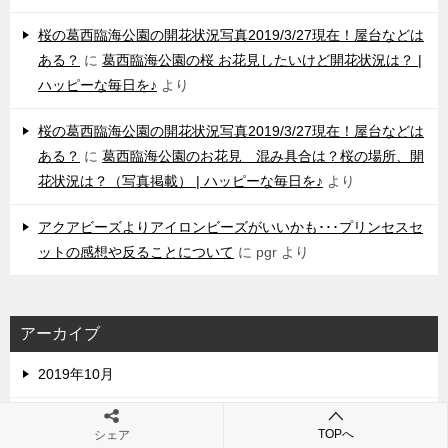
桜の葛西臨海公園の開花状況写真2019/3/27現在！屋台などは
ある？
に
葛西臨海公園の桜 お花見したいけど開花状況は？ |
ハッピーな毎日を♪
より
桜の葛西臨海公園の開花状況写真2019/3/27現在！屋台などは
ある？
に
葛西臨海公園のお花見 混み具合は？桜の場所、開
花状況は？（写真掲載） | ハッピーな毎日を♪
より
アクアビーズよりアイロンビーズがいいかも･･･プリンセスセ
ットの感想や反ることについて
に
pgr
より
アーカイブ
2019年10月
2019年7月
TOPへ
シェア