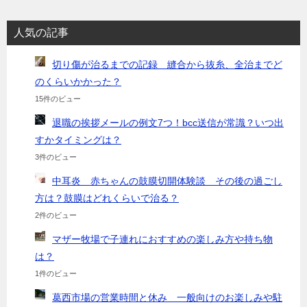
人気の記事
切り傷が治るまでの記録 縫合から抜糸、全治までど
のくらいかかった？
15件のビュー
退職の挨拶メールの例文7つ！bcc送信が常識？いつ出
すかタイミングは？
3件のビュー
中耳炎 赤ちゃんの鼓膜切開体験談 その後の過ごし
方は？鼓膜はどれくらいで治る？
2件のビュー
マザー牧場で子連れにおすすめの楽しみ方や持ち物
は？
1件のビュー
葛西市場の営業時間と休み 一般向けのお楽しみや駐