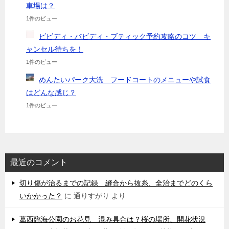
車場は？
1件のビュー
ビビディ・バビディ・ブティック予約攻略のコツ キ
ャンセル待ちを！
1件のビュー
めんたいパーク大洗 フードコートのメニューや試食
はどんな感じ？
1件のビュー
最近のコメント
切り傷が治るまでの記録 縫合から抜糸、全治までどのくら
いかかった？
に
通りすがり
より
葛西臨海公園のお花見 混み具合は？桜の場所、開花状況