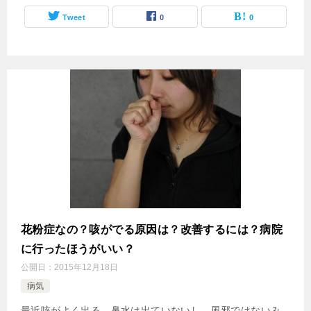
Tweet
0
0
花粉症なの？咳がでる原因は？改善するには？病院
に行ったほうがいい？
公開日：
2015年12月18日
病気
最近咳がよく出る。鼻水は出ていないし、風邪ではないみ