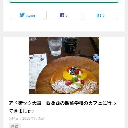
Tweet
0
0
アド街ック天国 西葛西の製菓学校のカフェに行っ
てきました♪
公開日：
2016年3月5日
体験