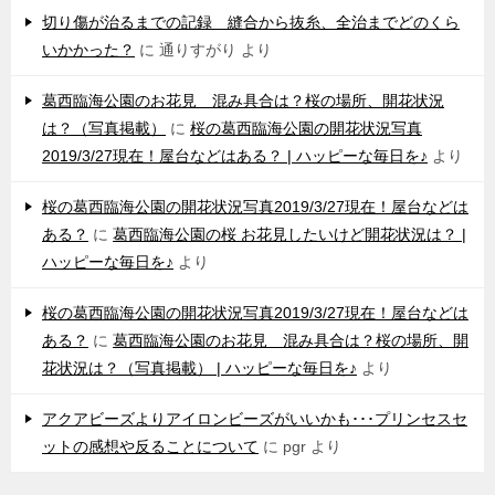
切り傷が治るまでの記録 縫合から抜糸、全治までどのくら
いかかった？
に
通りすがり
より
葛西臨海公園のお花見 混み具合は？桜の場所、開花状況
は？（写真掲載）
に
桜の葛西臨海公園の開花状況写真
2019/3/27現在！屋台などはある？ | ハッピーな毎日を♪
より
桜の葛西臨海公園の開花状況写真2019/3/27現在！屋台などは
ある？
に
葛西臨海公園の桜 お花見したいけど開花状況は？ |
ハッピーな毎日を♪
より
桜の葛西臨海公園の開花状況写真2019/3/27現在！屋台などは
ある？
に
葛西臨海公園のお花見 混み具合は？桜の場所、開
花状況は？（写真掲載） | ハッピーな毎日を♪
より
アクアビーズよりアイロンビーズがいいかも･･･プリンセスセ
ットの感想や反ることについて
に
pgr
より