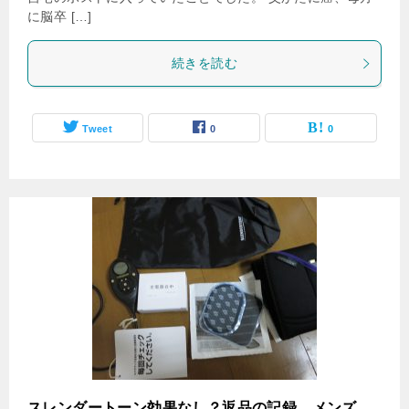
に脳卒 […]
続きを読む
Tweet
0
0
スレンダートーン効果なし？返品の記録 メンズ