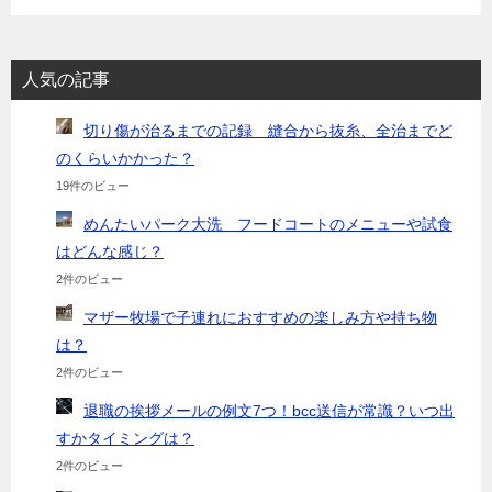
人気の記事
切り傷が治るまでの記録 縫合から抜糸、全治までど
のくらいかかった？
19件のビュー
めんたいパーク大洗 フードコートのメニューや試食
はどんな感じ？
2件のビュー
マザー牧場で子連れにおすすめの楽しみ方や持ち物
は？
2件のビュー
退職の挨拶メールの例文7つ！bcc送信が常識？いつ出
すかタイミングは？
2件のビュー