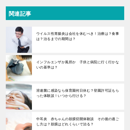
関連記事
ウイルス性胃腸炎は会社を休むべき！治療は？食事
は？治るまでの期間は？
インフルエンザか風邪か 子供と病院に行く行かな
いの基準は？
溶連菌に感染なら保育園何日休む？登園許可証もら
った体験談！いつから行ける？
中耳炎 赤ちゃんの鼓膜切開体験談 その後の過ご
し方は？鼓膜はどれくらいで治る？