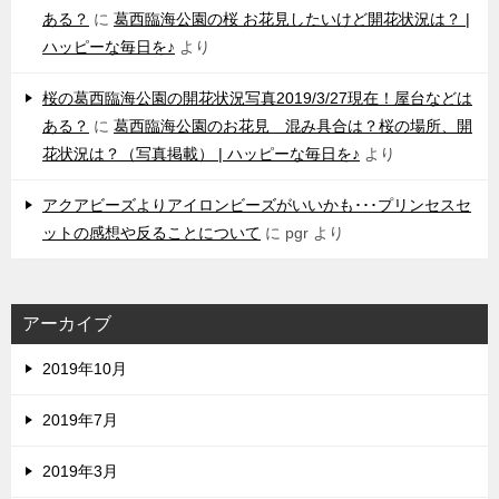
ある？
に
葛西臨海公園の桜 お花見したいけど開花状況は？ |
ハッピーな毎日を♪
より
桜の葛西臨海公園の開花状況写真2019/3/27現在！屋台などは
ある？
に
葛西臨海公園のお花見 混み具合は？桜の場所、開
花状況は？（写真掲載） | ハッピーな毎日を♪
より
アクアビーズよりアイロンビーズがいいかも･･･プリンセスセ
ットの感想や反ることについて
に
pgr
より
アーカイブ
2019年10月
2019年7月
2019年3月