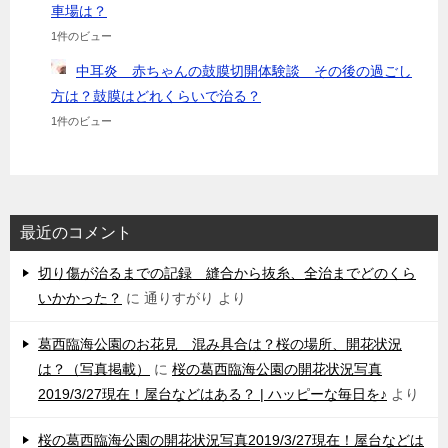
車場は？
1件のビュー
中耳炎 赤ちゃんの鼓膜切開体験談 その後の過ごし
方は？鼓膜はどれくらいで治る？
1件のビュー
最近のコメント
切り傷が治るまでの記録 縫合から抜糸、全治までどのくら
いかかった？
に
通りすがり
より
葛西臨海公園のお花見 混み具合は？桜の場所、開花状況
は？（写真掲載）
に
桜の葛西臨海公園の開花状況写真
2019/3/27現在！屋台などはある？ | ハッピーな毎日を♪
より
桜の葛西臨海公園の開花状況写真2019/3/27現在！屋台などは