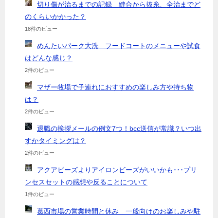
切り傷が治るまでの記録 縫合から抜糸、全治までど
のくらいかかった？
18件のビュー
めんたいパーク大洗 フードコートのメニューや試食
はどんな感じ？
2件のビュー
マザー牧場で子連れにおすすめの楽しみ方や持ち物
は？
2件のビュー
退職の挨拶メールの例文7つ！bcc送信が常識？いつ出
すかタイミングは？
2件のビュー
アクアビーズよりアイロンビーズがいいかも･･･プリ
ンセスセットの感想や反ることについて
1件のビュー
葛西市場の営業時間と休み 一般向けのお楽しみや駐