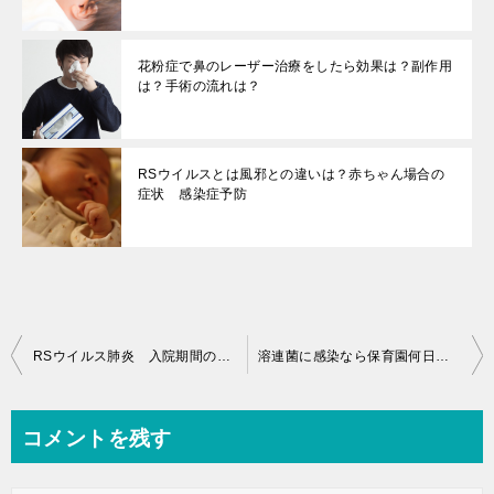
花粉症で鼻のレーザー治療をしたら効果は？副作用
は？手術の流れは？
RSウイルスとは風邪との違いは？赤ちゃん場合の
症状 感染症予防
投
RSウイルス肺炎 入院期間の記録 症状は？小児科での体験
溶連菌に感染なら保育園何日休む？登園許可証もらった体験談！いつから行ける？
稿
ナ
コメントを残す
ビ
ゲ