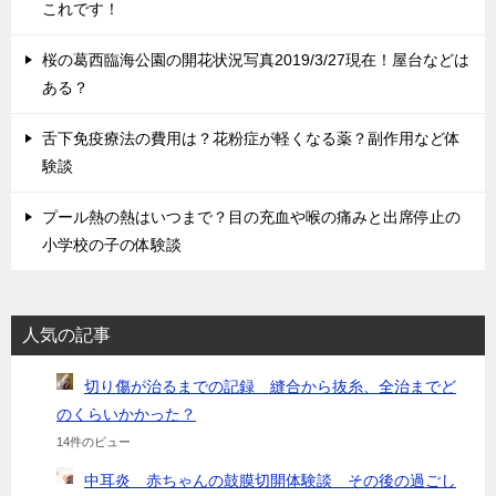
これです！
桜の葛西臨海公園の開花状況写真2019/3/27現在！屋台などは
ある？
舌下免疫療法の費用は？花粉症が軽くなる薬？副作用など体
験談
プール熱の熱はいつまで？目の充血や喉の痛みと出席停止の
小学校の子の体験談
人気の記事
切り傷が治るまでの記録 縫合から抜糸、全治までど
のくらいかかった？
14件のビュー
中耳炎 赤ちゃんの鼓膜切開体験談 その後の過ごし