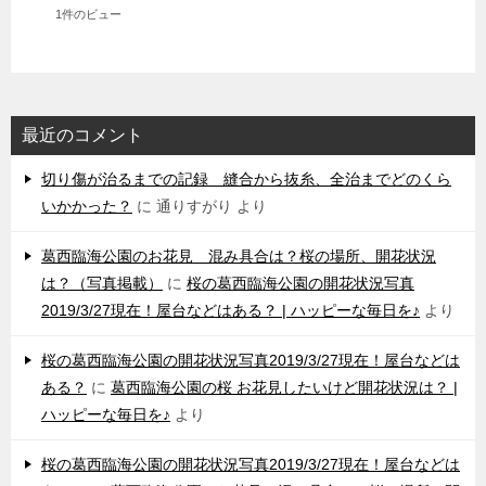
1件のビュー
最近のコメント
切り傷が治るまでの記録 縫合から抜糸、全治までどのくら
いかかった？
に
通りすがり
より
葛西臨海公園のお花見 混み具合は？桜の場所、開花状況
は？（写真掲載）
に
桜の葛西臨海公園の開花状況写真
2019/3/27現在！屋台などはある？ | ハッピーな毎日を♪
より
桜の葛西臨海公園の開花状況写真2019/3/27現在！屋台などは
ある？
に
葛西臨海公園の桜 お花見したいけど開花状況は？ |
ハッピーな毎日を♪
より
桜の葛西臨海公園の開花状況写真2019/3/27現在！屋台などは