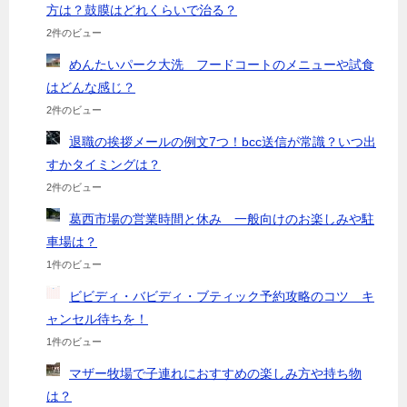
方は？鼓膜はどれくらいで治る？
2件のビュー
めんたいパーク大洗 フードコートのメニューや試食
はどんな感じ？
2件のビュー
退職の挨拶メールの例文7つ！bcc送信が常識？いつ出
すかタイミングは？
2件のビュー
葛西市場の営業時間と休み 一般向けのお楽しみや駐
車場は？
1件のビュー
ビビディ・バビディ・ブティック予約攻略のコツ キ
ャンセル待ちを！
1件のビュー
マザー牧場で子連れにおすすめの楽しみ方や持ち物
は？