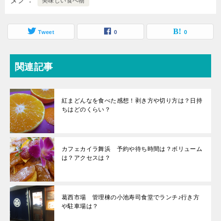
美味しい食べ物
Tweet
0
0
関連記事
紅まどんなを食べた感想！剥き方や切り方は？日持
ちはどのくらい？
カフェカイラ舞浜 予約や待ち時間は？ボリューム
は？アクセスは？
葛西市場 管理棟の小池寿司食堂でランチ♪行き方
や駐車場は？