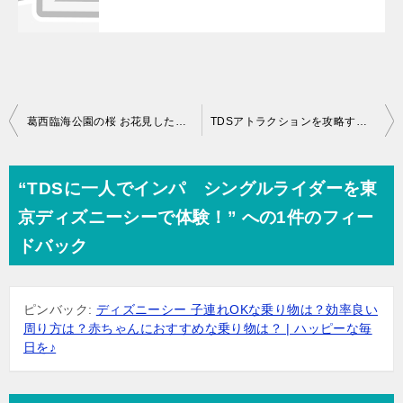
投
葛西臨海公園の桜 お花見したいけど開花状況は？
TDSアトラクションを攻略する廻り方！ニモ&フレンズ体験やグッズは？
稿
ナ
“TDSに一人でインパ シングルライダーを東
ビ
京ディズニーシーで体験！” への1件のフィー
ゲ
ドバック
ー
シ
ピンバック:
ディズニーシー 子連れOKな乗り物は？効率良い
ョ
周り方は？赤ちゃんにおすすめな乗り物は？ | ハッピーな毎
ン
日を♪