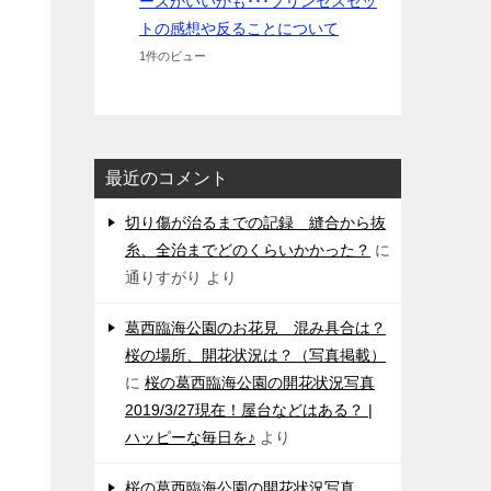
ーズがいいかも･･･プリンセスセッ
トの感想や反ることについて
1件のビュー
最近のコメント
切り傷が治るまでの記録 縫合から抜
糸、全治までどのくらいかかった？
に
通りすがり
より
葛西臨海公園のお花見 混み具合は？
桜の場所、開花状況は？（写真掲載）
に
桜の葛西臨海公園の開花状況写真
2019/3/27現在！屋台などはある？ |
ハッピーな毎日を♪
より
桜の葛西臨海公園の開花状況写真