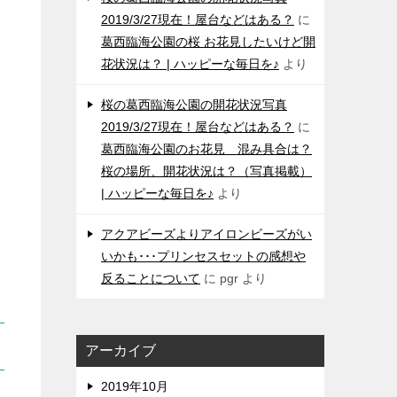
2019/3/27現在！屋台などはある？
に
葛西臨海公園の桜 お花見したいけど開
花状況は？ | ハッピーな毎日を♪
より
桜の葛西臨海公園の開花状況写真
2019/3/27現在！屋台などはある？
に
葛西臨海公園のお花見 混み具合は？
桜の場所、開花状況は？（写真掲載）
| ハッピーな毎日を♪
より
アクアビーズよりアイロンビーズがい
いかも･･･プリンセスセットの感想や
反ることについて
に
pgr
より
アーカイブ
2019年10月