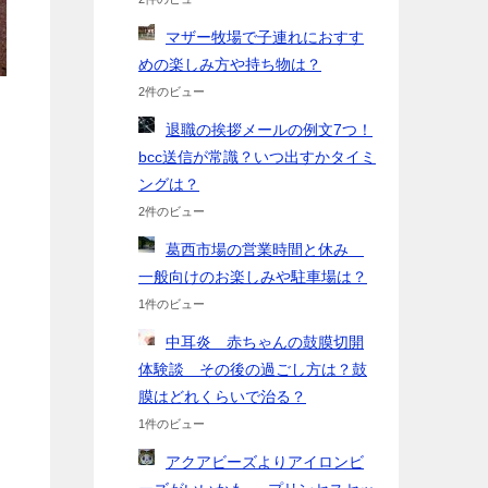
マザー牧場で子連れにおすす
めの楽しみ方や持ち物は？
2件のビュー
退職の挨拶メールの例文7つ！
bcc送信が常識？いつ出すかタイミ
ングは？
2件のビュー
葛西市場の営業時間と休み
一般向けのお楽しみや駐車場は？
1件のビュー
中耳炎 赤ちゃんの鼓膜切開
体験談 その後の過ごし方は？鼓
膜はどれくらいで治る？
1件のビュー
アクアビーズよりアイロンビ