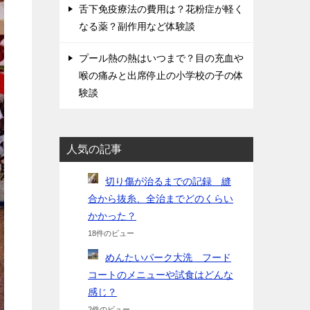
舌下免疫療法の費用は？花粉症が軽く
なる薬？副作用など体験談
プール熱の熱はいつまで？目の充血や
喉の痛みと出席停止の小学校の子の体
験談
人気の記事
切り傷が治るまでの記録 縫
合から抜糸、全治までどのくらい
かかった？
18件のビュー
めんたいパーク大洗 フード
コートのメニューや試食はどんな
感じ？
2件のビュー