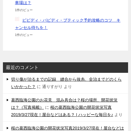
車場は？
1件のビュー
ビビディ・バビディ・ブティック予約攻略のコツ キ
ャンセル待ちを！
1件のビュー
最近のコメント
切り傷が治るまでの記録 縫合から抜糸、全治までどのくら
いかかった？
に
通りすがり
より
葛西臨海公園のお花見 混み具合は？桜の場所、開花状況
は？（写真掲載）
に
桜の葛西臨海公園の開花状況写真
2019/3/27現在！屋台などはある？ | ハッピーな毎日を♪
より
桜の葛西臨海公園の開花状況写真2019/3/27現在！屋台などは