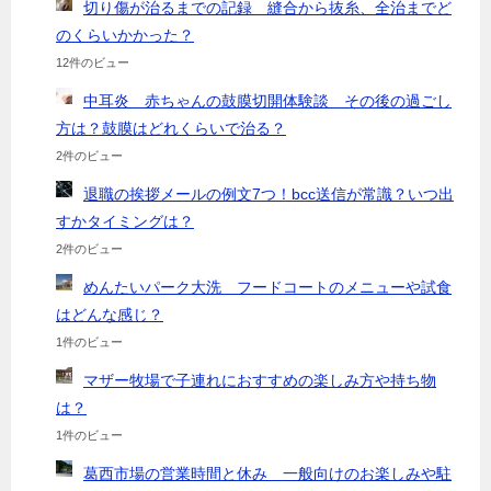
切り傷が治るまでの記録 縫合から抜糸、全治までど
のくらいかかった？
12件のビュー
中耳炎 赤ちゃんの鼓膜切開体験談 その後の過ごし
方は？鼓膜はどれくらいで治る？
2件のビュー
退職の挨拶メールの例文7つ！bcc送信が常識？いつ出
すかタイミングは？
2件のビュー
めんたいパーク大洗 フードコートのメニューや試食
はどんな感じ？
1件のビュー
マザー牧場で子連れにおすすめの楽しみ方や持ち物
は？
1件のビュー
葛西市場の営業時間と休み 一般向けのお楽しみや駐