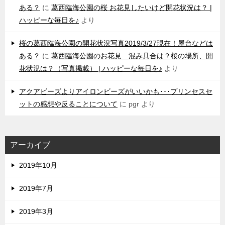
ある？
に
葛西臨海公園の桜 お花見したいけど開花状況は？ |
ハッピーな毎日を♪
より
桜の葛西臨海公園の開花状況写真2019/3/27現在！屋台などは
ある？
に
葛西臨海公園のお花見 混み具合は？桜の場所、開
花状況は？（写真掲載） | ハッピーな毎日を♪
より
アクアビーズよりアイロンビーズがいいかも･･･プリンセスセ
ットの感想や反ることについて
に
pgr
より
アーカイブ
2019年10月
2019年7月
2019年3月