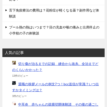
舌下免疫療法の費用は？花粉症が軽くなる薬？副作用など体
験談
プール熱の熱はいつまで？目の充血や喉の痛みと出席停止の
小学校の子の体験談
人気の記事
切り傷が治るまでの記録 縫合から抜糸、全治までど
のくらいかかった？
13件のビュー
退職の挨拶メールの例文7つ！bcc送信が常識？いつ出
すかタイミングは？
3件のビュー
中耳炎 赤ちゃんの鼓膜切開体験談 その後の過ごし