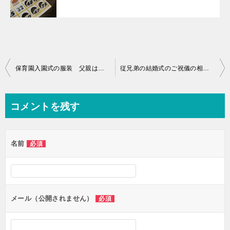
投
保育園入園式の服装 父親はどんな格好？お手本画像掲載!
従兄弟の結婚式のご祝儀の相場 家族4人で出席or欠席の場合は？
稿
ナ
コメントを残す
ビ
ゲ
名前
必須
ー
シ
ョ
ン
メール（公開されません）
必須