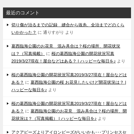
最近のコメント
切り傷が治るまでの記録 縫合から抜糸、全治までどのくら
いかかった？
に
通りすがり
より
葛西臨海公園のお花見 混み具合は？桜の場所、開花状況
は？（写真掲載）
に
桜の葛西臨海公園の開花状況写真
2019/3/27現在！屋台などはある？ | ハッピーな毎日を♪
より
桜の葛西臨海公園の開花状況写真2019/3/27現在！屋台などは
ある？
に
葛西臨海公園の桜 お花見したいけど開花状況は？ |
ハッピーな毎日を♪
より
桜の葛西臨海公園の開花状況写真2019/3/27現在！屋台などは
ある？
に
葛西臨海公園のお花見 混み具合は？桜の場所、開
花状況は？（写真掲載） | ハッピーな毎日を♪
より
アクアビーズよりアイロンビーズがいいかも･･･プリンセスセ