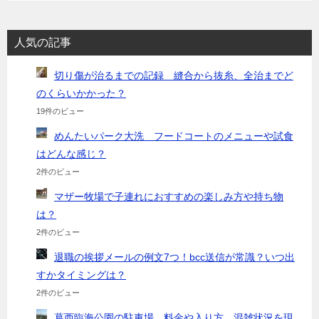
人気の記事
切り傷が治るまでの記録 縫合から抜糸、全治までど
のくらいかかった？
19件のビュー
めんたいパーク大洗 フードコートのメニューや試食
はどんな感じ？
2件のビュー
マザー牧場で子連れにおすすめの楽しみ方や持ち物
は？
2件のビュー
退職の挨拶メールの例文7つ！bcc送信が常識？いつ出
すかタイミングは？
2件のビュー
葛西臨海公園の駐車場、料金や入り方、混雑状況を現