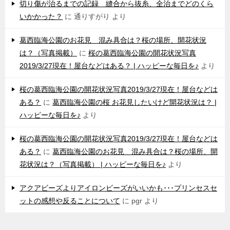
切り傷が治るまでの記録 縫合から抜糸、全治までどのくら
いかかった？
に
通りすがり
より
葛西臨海公園のお花見 混み具合は？桜の場所、開花状況
は？（写真掲載）
に
桜の葛西臨海公園の開花状況写真
2019/3/27現在！屋台などはある？ | ハッピーな毎日を♪
より
桜の葛西臨海公園の開花状況写真2019/3/27現在！屋台などは
ある？
に
葛西臨海公園の桜 お花見したいけど開花状況は？ |
ハッピーな毎日を♪
より
桜の葛西臨海公園の開花状況写真2019/3/27現在！屋台などは
ある？
に
葛西臨海公園のお花見 混み具合は？桜の場所、開
花状況は？（写真掲載） | ハッピーな毎日を♪
より
アクアビーズよりアイロンビーズがいいかも･･･プリンセスセ
ットの感想や反ることについて
に
pgr
より