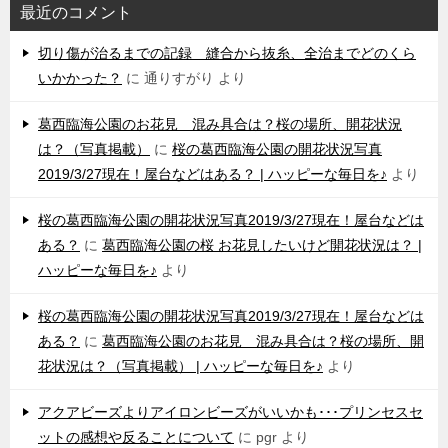
最近のコメント
切り傷が治るまでの記録 縫合から抜糸、全治までどのくら
いかかった？
に
通りすがり
より
葛西臨海公園のお花見 混み具合は？桜の場所、開花状況
は？（写真掲載）
に
桜の葛西臨海公園の開花状況写真
2019/3/27現在！屋台などはある？ | ハッピーな毎日を♪
より
桜の葛西臨海公園の開花状況写真2019/3/27現在！屋台などは
ある？
に
葛西臨海公園の桜 お花見したいけど開花状況は？ |
ハッピーな毎日を♪
より
桜の葛西臨海公園の開花状況写真2019/3/27現在！屋台などは
ある？
に
葛西臨海公園のお花見 混み具合は？桜の場所、開
花状況は？（写真掲載） | ハッピーな毎日を♪
より
アクアビーズよりアイロンビーズがいいかも･･･プリンセスセ
ットの感想や反ることについて
に
pgr
より