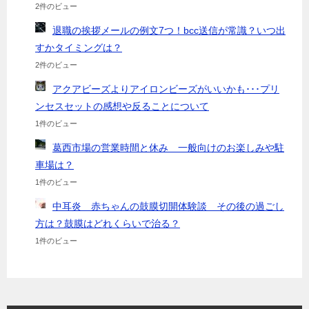
2件のビュー
退職の挨拶メールの例文7つ！bcc送信が常識？いつ出
すかタイミングは？
2件のビュー
アクアビーズよりアイロンビーズがいいかも･･･プリ
ンセスセットの感想や反ることについて
1件のビュー
葛西市場の営業時間と休み 一般向けのお楽しみや駐
車場は？
1件のビュー
中耳炎 赤ちゃんの鼓膜切開体験談 その後の過ごし
方は？鼓膜はどれくらいで治る？
1件のビュー