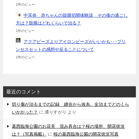
1件のビュー
中耳炎 赤ちゃんの鼓膜切開体験談 その後の過ごし
方は？鼓膜はどれくらいで治る？
1件のビュー
アクアビーズよりアイロンビーズがいいかも･･･プリ
ンセスセットの感想や反ることについて
1件のビュー
最近のコメント
切り傷が治るまでの記録 縫合から抜糸、全治までどのくら
いかかった？
に
通りすがり
より
葛西臨海公園のお花見 混み具合は？桜の場所、開花状況
は？（写真掲載）
に
桜の葛西臨海公園の開花状況写真