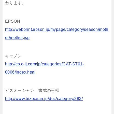
わります。
EPSON
http://webprint.epson.jp/mypage/category/season/moth
er/mother.jsp
キャノン
http://cp.c-ij.com/jp/categories/CAT-ST01-
0006/index.html
ビズオーシャン 書式の王様
http://www.bizocean.jp/doc/category/383/