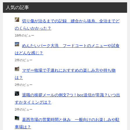
人気の記事
切り傷が治るまでの記録 縫合から抜糸、全治までど
のくらいかかった？
18件のビュー
めんたいパーク大洗 フードコートのメニューや試食
はどんな感じ？
2件のビュー
マザー牧場で子連れにおすすめの楽しみ方や持ち物
は？
2件のビュー
退職の挨拶メールの例文7つ！bcc送信が常識？いつ出
すかタイミングは？
2件のビュー
葛西市場の営業時間と休み 一般向けのお楽しみや駐
車場は？